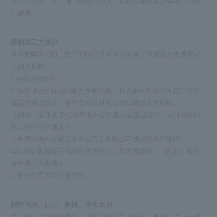
人員）與第二十二條（監督承包方）監督本事務局之事務員與委
託業者。
限制第三方提供
遵守前開各項目，除下列情形外不向任何第三方揭露各會員登記
之個人資料。
1.得會員同意時。
2.為實現已向會員揭露之收集目的，有必要向與本公司簽訂保密
協議之協力企業、合作公司及外包公司揭露個人資料時。
（例如：委託業者代為寄送本公司產品或產品資料，支付貨款時
向信用卡公司查詢等）
3.會員諮詢內容適合由本公司之相關公司或代理商回覆時。
4.以統計數據等不可識別會員個人之形式揭露時。（例如：索取
資料者之人數等）
5.受法令要求而須提交時。
關於查詢、訂正、刪除、停止使用
會員個人資料相關查詢、資料有誤時需要訂正、刪除、停止使用