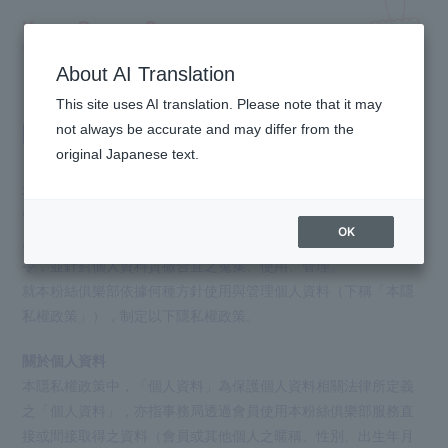
Kyary Pamyu Pamyu
OFFICIAL HOMEPAGE
About AI Translation
This site uses AI translation. Please note that it may
隱私權政策
not always be accurate and may differ from the
original Japanese text.
本粉絲俱樂部由KPP CLUB事務局（下稱「事務局」。）營運與
管理其服務。事務局認為營運本粉絲俱樂部時，為使會員安心使
OK
用本粉絲俱樂部，最為重要之關鍵乃是遵守個人資料保護相關法
令，並針對個人資料貫徹合宜之蒐集、使用、管理。
就本粉絲俱樂部依據何種方針使用與管理個人資料（下稱「本隱
私權政策」），制定以下隱私權政策。
關於個人資料
本隱私權政策中，「個人資料」為保護個人資料相關法律所定義
之「個人資料」，亦指事務局透過會員使用本粉絲俱樂部服務直
接或間接取得之資料（會員或其他個人之暱稱、性別、出生年月