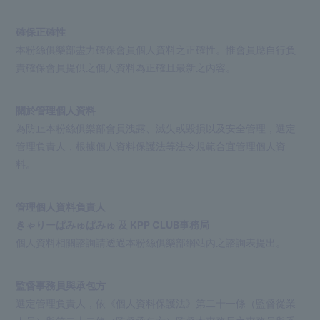
確保正確性
本粉絲俱樂部盡力確保會員個人資料之正確性。惟會員應自行負
責確保會員提供之個人資料為正確且最新之內容。
關於管理個人資料
為防止本粉絲俱樂部會員洩露、滅失或毀損以及安全管理，選定
管理負責人，根據個人資料保護法等法令規範合宜管理個人資
料。
管理個人資料負責人
きゃりーぱみゅぱみゅ 及 KPP CLUB事務局
個人資料相關諮詢請透過本粉絲俱樂部網站內之諮詢表提出。
監督事務員與承包方
選定管理負責人，依《個人資料保護法》第二十一條（監督從業