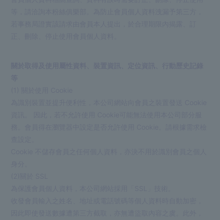
等，請洽詢本粉絲俱樂部。為防止會員個人資料洩漏予第三方，
若事務局證實該請求由會員本人提出，於合理期限內揭露、訂
正、刪除、停止使用會員個人資料。
關於取得及使用屬性資料、裝置資訊、定位資訊、行動歷史記錄
等
(1) 關於使用 Cookie
為識別裝置並提升便利性，本公司網站向會員之裝置發送 Cookie
資訊。 因此，若不允許使用 Cookie可能無法使用本公司部分服
務。會員得在瀏覽器中設定是否允許使用 Cookie。請根據需求檢
查設定。
Cookie 不儲存會員之任何個人資料，亦決不用於識別會員之個人
身分。
(2)關於 SSL
為保護會員個人資料，本公司網站採用「SSL」技術。
收發會員輸入之姓名、地址或電話號碼等個人資料時自動加密，
因此即使發送數據遭第三方截取，亦無遭盜取內容之虞。此外，