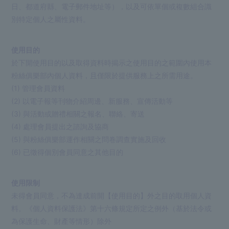
日、都道府縣、電子郵件地址等），以及可依單個或複數組合識
別特定個人之屬性資料。
使用目的
於下開使用目的以及取得資料時揭示之使用目的之範圍內使用本
粉絲俱樂部內個人資料，且僅限於提供服務上之所需用途。
(1) 管理會員資料
(2) 以電子報等刊物介紹周邊、新服務、宣傳活動等
(3) 與活動或贈禮相關之報名、聯絡、寄送
(4) 處理會員提出之諮詢及協商
(5) 與粉絲俱樂部運作相關之問卷調查實施及回收
(6) 已徵得個別會員同意之其他目的
使用限制
未得會員同意，不為達成前開【使用目的】外之目的取用個人資
料。《個人資料保護法》第十六條規定所定之例外（基於法令或
為保護生命、財產等情形）除外