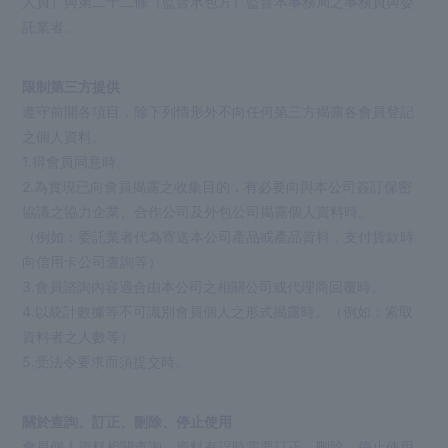
人員）與第二十二條（監督承包方）監督本事務局之事務員與委
託業者。
限制第三方提供
遵守前開各項目，除下列情形外不向任何第三方揭露各會員登記
之個人資料。
1.得會員同意時。
2.為實現已向會員揭露之收集目的，有必要向與本公司簽訂保密
協議之協力企業、合作公司及外包公司揭露個人資料時。
（例如：委託業者代為寄送本公司產品或產品資料，支付貨款時
向信用卡公司查詢等）
3.會員諮詢內容適合由本公司之相關公司或代理商回覆時。
4.以統計數據等不可識別會員個人之形式揭露時。（例如：索取
資料者之人數等）
5.受法令要求而須提交時。
關於查詢、訂正、刪除、停止使用
會員個人資料相關查詢、資料有誤時需要訂正、刪除、停止使用