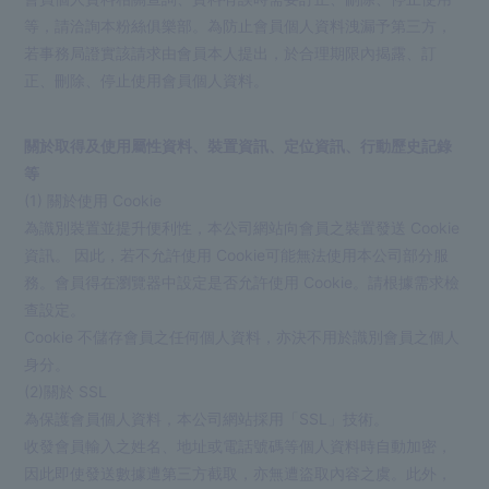
等，請洽詢本粉絲俱樂部。為防止會員個人資料洩漏予第三方，
若事務局證實該請求由會員本人提出，於合理期限內揭露、訂
正、刪除、停止使用會員個人資料。
關於取得及使用屬性資料、裝置資訊、定位資訊、行動歷史記錄
等
(1) 關於使用 Cookie
為識別裝置並提升便利性，本公司網站向會員之裝置發送 Cookie
資訊。 因此，若不允許使用 Cookie可能無法使用本公司部分服
務。會員得在瀏覽器中設定是否允許使用 Cookie。請根據需求檢
查設定。
Cookie 不儲存會員之任何個人資料，亦決不用於識別會員之個人
身分。
(2)關於 SSL
為保護會員個人資料，本公司網站採用「SSL」技術。
收發會員輸入之姓名、地址或電話號碼等個人資料時自動加密，
因此即使發送數據遭第三方截取，亦無遭盜取內容之虞。此外，