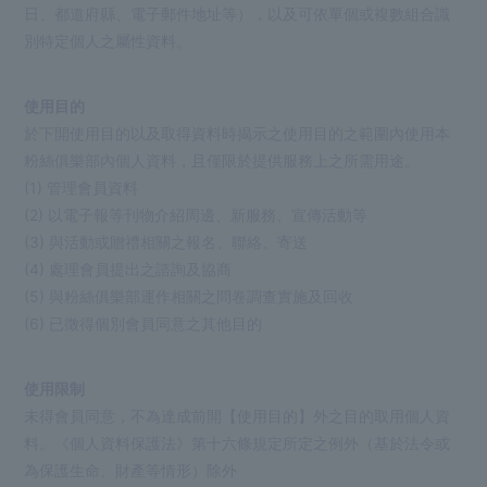
日、都道府縣、電子郵件地址等），以及可依單個或複數組合識
別特定個人之屬性資料。
使用目的
於下開使用目的以及取得資料時揭示之使用目的之範圍內使用本
粉絲俱樂部內個人資料，且僅限於提供服務上之所需用途。
(1) 管理會員資料
(2) 以電子報等刊物介紹周邊、新服務、宣傳活動等
(3) 與活動或贈禮相關之報名、聯絡、寄送
(4) 處理會員提出之諮詢及協商
(5) 與粉絲俱樂部運作相關之問卷調查實施及回收
(6) 已徵得個別會員同意之其他目的
使用限制
未得會員同意，不為達成前開【使用目的】外之目的取用個人資
料。《個人資料保護法》第十六條規定所定之例外（基於法令或
為保護生命、財產等情形）除外