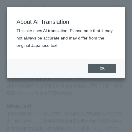
Kyary Pamyu Pamyu
OFFICIAL HOMEPAGE
About AI Translation
This site uses AI translation. Please note that it may
隱私權政策
not always be accurate and may differ from the
original Japanese text.
本粉絲俱樂部由KPP CLUB事務局（下稱「事務局」。）營運與
管理其服務。事務局認為營運本粉絲俱樂部時，為使會員安心使
OK
用本粉絲俱樂部，最為重要之關鍵乃是遵守個人資料保護相關法
令，並針對個人資料貫徹合宜之蒐集、使用、管理。
就本粉絲俱樂部依據何種方針使用與管理個人資料（下稱「本隱
私權政策」），制定以下隱私權政策。
關於個人資料
本隱私權政策中，「個人資料」為保護個人資料相關法律所定義
之「個人資料」，亦指事務局透過會員使用本粉絲俱樂部服務直
接或間接取得之資料（會員或其他個人之暱稱、性別、出生年月