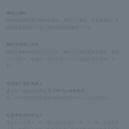
確保正確性
本粉絲俱樂部盡力確保會員個人資料之正確性。惟會員應自行負
責確保會員提供之個人資料為正確且最新之內容。
關於管理個人資料
為防止本粉絲俱樂部會員洩露、滅失或毀損以及安全管理，選定
管理負責人，根據個人資料保護法等法令規範合宜管理個人資
料。
管理個人資料負責人
きゃりーぱみゅぱみゅ 及 KPP CLUB事務局
個人資料相關諮詢請透過本粉絲俱樂部網站內之諮詢表提出。
監督事務員與承包方
選定管理負責人，依《個人資料保護法》第二十一條（監督從業